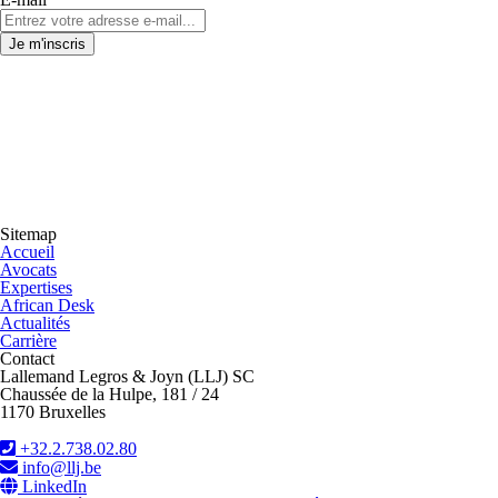
Sitemap
Accueil
Avocats
Expertises
African Desk
Actualités
Carrière
Contact
Lallemand Legros & Joyn (LLJ) SC
Chaussée de la Hulpe, 181 / 24
1170 Bruxelles
+32.2.738.02.80
info@llj.be
LinkedIn